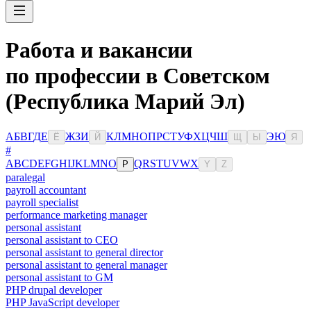
Работа и вакансии
по профессии в Советском
(Республика Марий Эл)
А
Б
В
Г
Д
Е
Ж
З
И
К
Л
М
Н
О
П
Р
С
Т
У
Ф
Х
Ц
Ч
Ш
Э
Ю
Ё
Й
Щ
Ы
Я
#
A
B
C
D
E
F
G
H
I
J
K
L
M
N
O
Q
R
S
T
U
V
W
X
P
Y
Z
paralegal
payroll accountant
payroll specialist
performance marketing manager
personal assistant
personal assistant to CEO
personal assistant to general director
personal assistant to general manager
personal assistant to GM
PHP drupal developer
PHP JavaScript developer