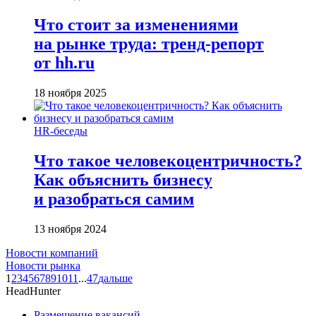
Что стоит за изменениями
на рынке труда: тренд-репорт
от hh.ru
18 ноября 2025
HR-беседы
Что такое человеко­центричность?
Как объяснить бизнесу
и разобраться самим
13 ноября 2024
Новости компаний
Новости рынка
1
2
3
4
5
6
7
8
9
10
11
...
47
дальше
HeadHunter
Размещение вакансий